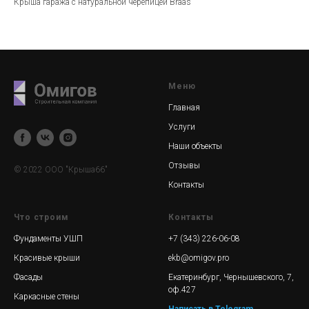
Крыша гаража с натуральной черепицей Braas
Меню
Главная
Услуги
Наши объекты
Отзывы
© 2022 ООО "Крыша66"
Контакты
Что строим
Контакты
Фундаменты УШП
+7 (343) 226-06-08
Красивые крыши
ekb@omigov.pro
Фасады
Екатеринбург, Чернышевского, 7,
оф.427
Каркасные стены