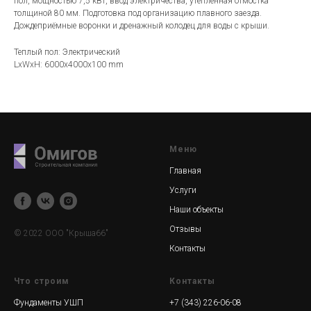
пол, мощностью 7,5 кВт, ввод электричества, утеплённая отмостка
толщиной 80 мм. Подготовка под организацию плавного заезда.
Дождеприёмные воронки и дренажный колодец для воды с крыши.
Теплый пол: Электрический
LxWxH: 6000x4000x100 mm
Меню
Главная
Услуги
Наши объекты
Отзывы
© 2022 ООО "Крыша66"
Контакты
Что строим
Контакты
Фундаменты УШП
+7 (343) 226-06-08